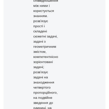
співвідношення
між ними і
користується
знанням.
розв’язує
прості і
складені
сюжетні задачі,
задачі з
геометричним
змістом,
компетентнісно
зорієнтовані
задачі;
розв’язує
задачі на
знаходження
четвертого
пропорційного,
на подвійне
зведення до
одиниці, на