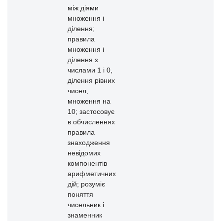
між діями
множення і
ділення;
правила
множення і
ділення з
числами 1 і 0,
ділення рівних
чисел,
множення на
10; застосовує
в обчисленнях
правила
знаходження
невідомих
компонентів
арифметичних
дій; розуміє
поняття
чисельник і
знаменник