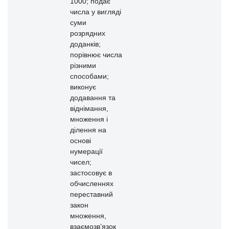
1000; подає
числа у вигляді
суми
розрядних
доданків;
порівнює числа
різними
способами;
виконує
додавання та
віднімання,
множення і
ділення на
основі
нумерації
чисел;
застосовує в
обчисленнях
переставний
закон
множення,
взаємозв’язок