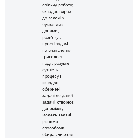
спільну роботу;
складає вираз
до задачі з
буквеними
даними;
розв’язує
прості задачі
на визначення
тривалості
події; розуміє
сутність
процесу і
складає
обернені
задачі до даної
задачі; створює
допоміжну
модель задачі
різними
способами;
обирає числові