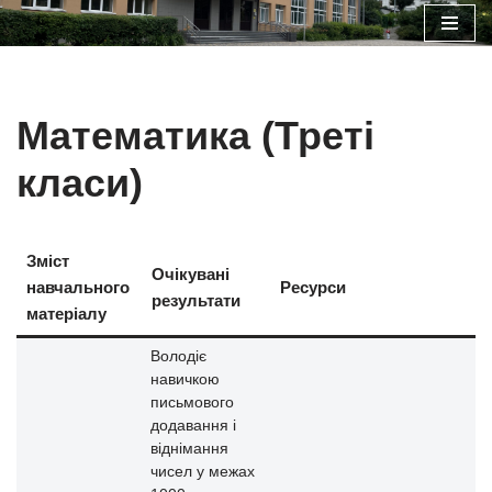
Перейти
до
вмісту
Математика (Треті
класи)
Зміст
Очікувані
навчального
Ресурси
результати
матеріалу
Володіє
навичкою
письмового
додавання і
віднімання
чисел у межах