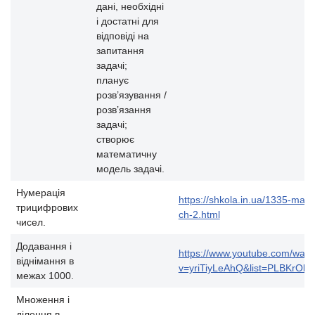
дані, необхідні
і достатні для
відповіді на
запитання
задачі;
планує
розв’язування /
розв’язання
задачі;
створює
математичну
модель задачі.
Нумерація
https://shkola.in.ua/1335-mat
трицифрових
ch-2.html
чисел.
Додавання і
https://www.youtube.com/watc
віднімання в
v=yriTiyLeAhQ&list=PLBKrO
межах 1000.
Множення і
ділення в