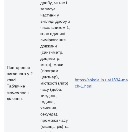
дробу; читає і
записує
частини у
вигляді дробу з
чисельником 1;
знає одиниці
вимірювання
довжини
(сантиметр,
дециметр,
метр); маси
Повторення
(кілограм,
вивченого у 2
центнер),
класі.
https://shkola.in.ua/1334-mat
місткості (літр);
Табличне
ch-1.html
часу (доба,
множення і
тиждень,
ділення.
година,
хвилина,
секунда),
проміжки часу
(місяць, рік) та