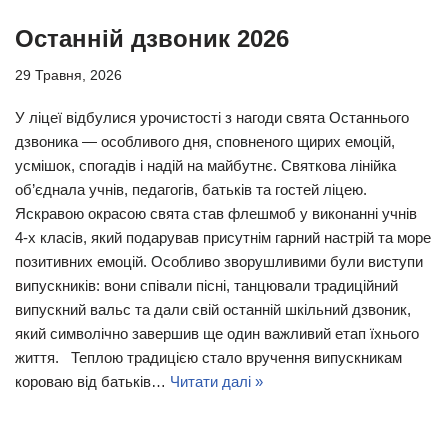
Останній дзвоник 2026
29 Травня, 2026
У ліцеї відбулися урочистості з нагоди свята Останнього
дзвоника — особливого дня, сповненого щирих емоцій,
усмішок, спогадів і надій на майбутнє. Святкова лінійка
об’єднала учнів, педагогів, батьків та гостей ліцею.
Яскравою окрасою свята став флешмоб у виконанні учнів
4-х класів, який подарував присутнім гарний настрій та море
позитивних емоцій. Особливо зворушливими були виступи
випускників: вони співали пісні, танцювали традиційний
випускний вальс та дали свій останній шкільний дзвоник,
який символічно завершив ще один важливий етап їхнього
життя. Теплою традицією стало вручення випускникам
короваю від батьків…
Читати далі »