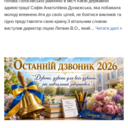
голова Голосіївської районної в місті Києві державної
адміністрації Софія Анатоліївна Дунаєвська, яка побажала
молоді впевнено йти до своїх цілей, не боятися викликів та
гідно представляти свою країну.З вітальним словом
виступив директор ліцею Литвин В.О., який…
Читати далі »