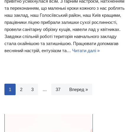
привітно усміхнулася всім. З гарним настроєм, натхненням
та переконанням, що маленькі кроки кожного з нас роблять
наш заклад, наш Голосіївський район, наш Київ кращими,
працівники ліцею прибрали залишки сухої рослинності,
провели санітарну обрізку кущів, навели лад у квітниках.
Завдяки спільній роботі територія навчального закладу
стала охайнішою та затишнішою. Працювати допомагав
весняний настрій, ентузіазм та…
Читати далі »
1
2
3
…
37
Вперед »