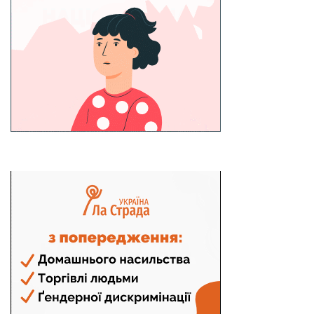
Neve
| Створено на
WordPress