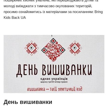
поширених хибних уявлень, які перешкоджають дітям та
молоді виїжджати з тимчасово окупованих територій,
просимо ознайомитись із матеріалами за посиланням: Bring
Kids Back UA
День вишиванки