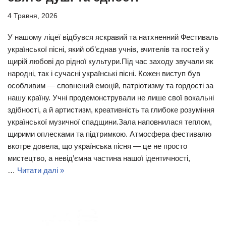
4 Травня, 2026
У нашому ліцеї відбувся яскравий та натхненний Фестиваль
української пісні, який об’єднав учнів, вчителів та гостей у
щирій любові до рідної культури.Під час заходу звучали як
народні, так і сучасні українські пісні. Кожен виступ був
особливим — сповнений емоцій, патріотизму та гордості за
нашу країну. Учні продемонстрували не лише свої вокальні
здібності, а й артистизм, креативність та глибоке розуміння
української музичної спадщини.Зала наповнилася теплом,
щирими оплесками та підтримкою. Атмосфера фестивалю
вкотре довела, що українська пісня — це не просто
мистецтво, а невід’ємна частина нашої ідентичності,
…
Читати далі »